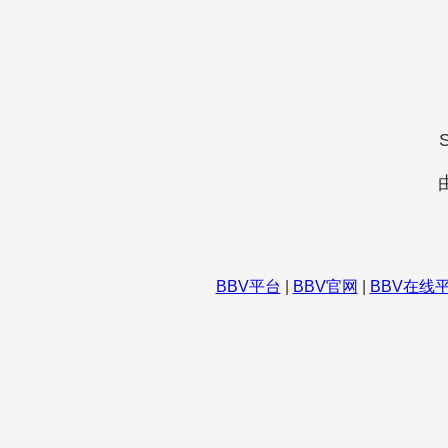
S
BBV平台
|
BBV官网
|
BBV在线