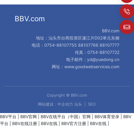
BBV.com
BBV.com
地址：汕头市台商投资区濠江片D02单元东侧
电话：
0754-88107755
88107766
88107777
传真：0754-88107722
电子邮件：
yd@yuedong.cn
网址：
www.goodwebservices.com
Copyright © BBV.com
网站建设：中企动力
汕头
|
SEO
BBV平台
|
BBV官网
|
BBV在线平台（中国）官网
|
BBV体育登录
|
BBV
平台
|
BBV在线注册
|
BBV在线
|
BBV官方注册
|
BBV在线
|