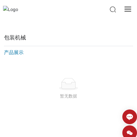
包装机械
产品展示
暂无数据